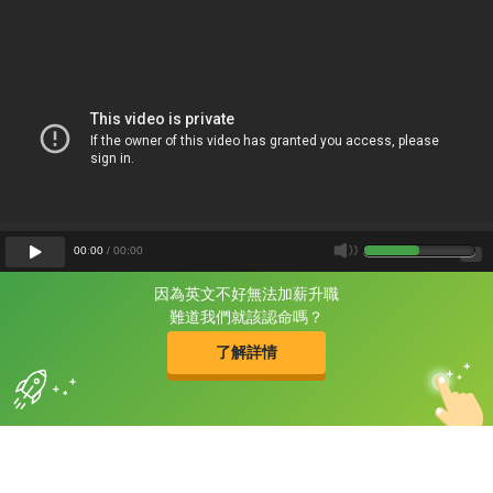
00
:
00
/
00
:
00
因為英文不好無法加薪升職
片尾有
攻其不背
難道我們就該認命嗎？
的品牌故事
了解詳情