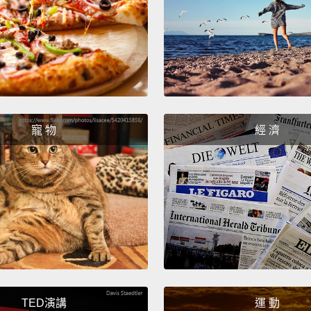
We're 
我們要
Okay.
嗯。
寵 物
經 濟
I know
look a
我知道
Okay.
好。
Yeah.
TED演講
運 動
can dr