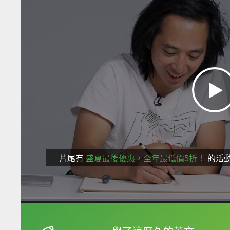
片尾有
盛夏最後優惠，全年最低價5折！
的活
框選或點兩下字幕可以