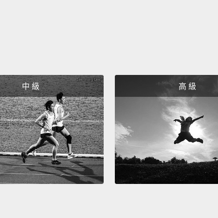
他大概
That's
那是火
I know.
我知道
中 級
高 級
Is she 
她高還
Short.
a car 
矮。我
且不能
I'm cl