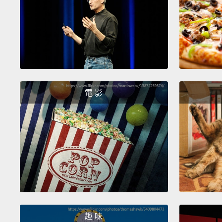
電 影
趣 味