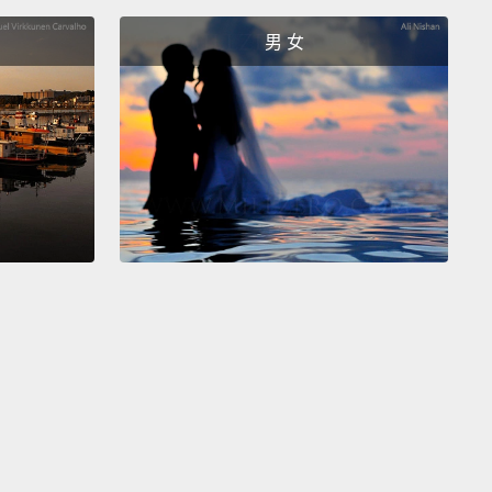
麼最怪？
男 女
s all the time.
放屁。
 we just start drawing, then?
就開始畫囉？
My mom has a circle head...long, straight hair.
媽媽的頭圓圓的...頭髮又長又直。
tall—about 42 feet.
－－大概 1280 多公分。
about 42 feet?
Okay.
Let's just start with the basic
of them.