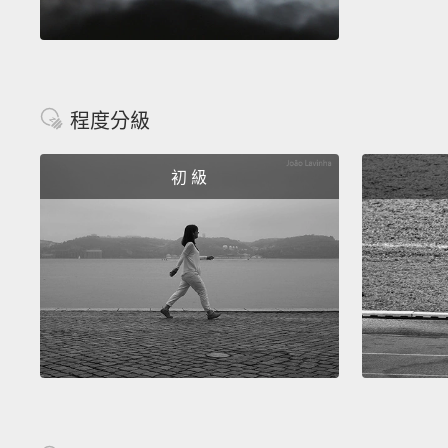
程度分級
初 級