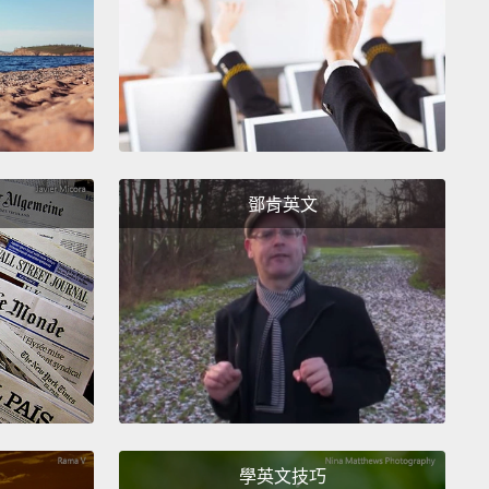
gonna draw your parents.
Does that sound fun?
畫妳的爸媽。聽起來好玩嗎？
鄧肯英文
 she's sitting over there, but you can't cheat and
t her, okay?
她就坐在那，但妳不能作弊偷看她，知道嗎？
And, uh, we can draw your mom or your dad, or we
學英文技巧
aw them both if you want.