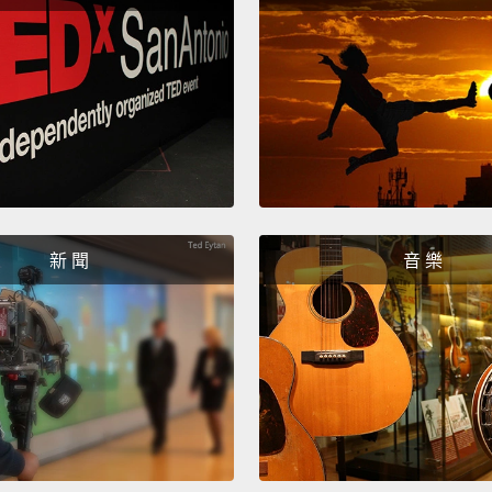
嗯。那
可以兩
Can I
我可以
Sure.
可以啊
新 聞
音 樂
Do you
你想從
Let's 
我們先
Why is