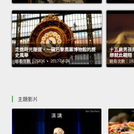
走進時光隧道，一窺巴黎奧塞博物館的歷
十五歲男孩
史風華
想就此翱翔
觀看次數：25836 • 2017-04-24
觀看次數：19219
主題影片
演 講