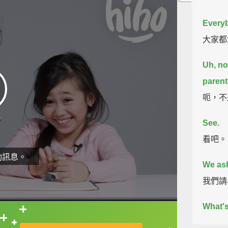
Everyb
大家都
Uh, no
parent
呃，不
See.
看吧。
動訊息。
We ask
我們請
What'
直接查字典喔！
你叫什