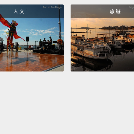
他為什
人 文
旅 遊
He fart
他一直
Should
那我們
Yeah.
嗯。我
He is 
他很高
He is 
shape 