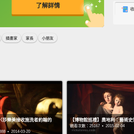
了解詳情
S.J.
S.J.
。
英
中
免費功能
功能升級
S.J.
Ni
插畫家
家長
小朋友
S.J.
Hi, I'm
嗨，我是
Zoe?
Zoe 
Mmm-
嗯。
〈莎樂美接收施洗者約翰的
【博物館巡禮】奧地利：藝術史
觀看次數：25167 • 2015-02-04
 • 2014-03-20