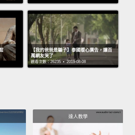
t short for something?
麼的簡稱嗎？
.
c。
館
【我的爸爸是騙子】泰國暖心廣告，讓百
 a cool name.
萬網友哭了
名字。
觀看次數：26235 • 2019-08-08
 know what we're here to do today?
我們今天在這做什麼嗎？
e art, of course.
術啊，還用說嗎。
達人教學
gonna do some art, of course.
來創作藝術，當然。