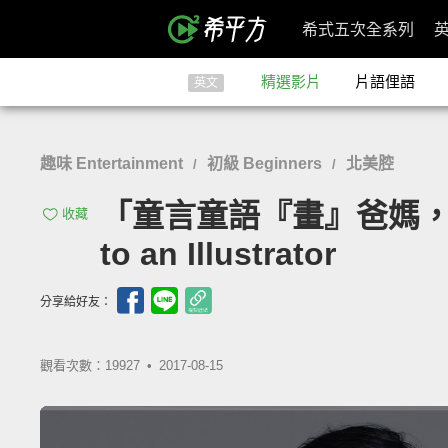
希式五次全系列
精選影片
片語俚語
英文
趣味 Entertainment
初級 Beginners
北美腔
/
/
「童言童語『畫』爸媽，結果老爸
收藏
to an Illustrator
分享給好友：
觀看次數：19927 •
2017-08-15