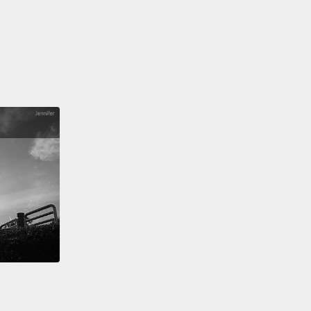
 1280 多公分高？好吧。我們先畫出他們概略的形狀。
 a stickman!
柴人耶!
 That's how I start.
。我一開始都是那樣畫。
tall or short?
是矮？
My dad said if she was any shorter, she would need
seat and wouldn't be allowed to be in the front seat.
爸爸說如果她再矮一點，她就會需要一張兒童安全椅而
坐在前座了。
osing my eyes.