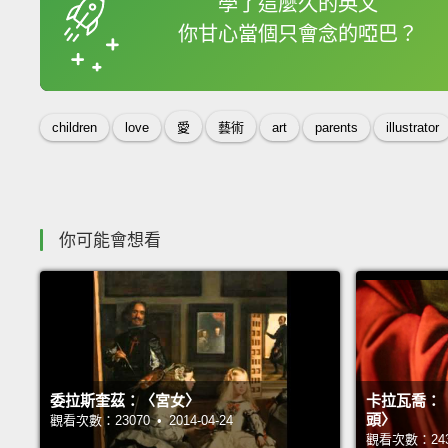
學了這麼久的英文
你甘心當個只會念的啞巴？
收錄佳句
children
love
愛
藝術
art
parents
illustrator
你可能會想看
委拉斯奎茲：〈宮女〉
卡拉瓦喬：
頭〉
觀看次數：23070 • 2014-04-24
觀看次數：24388