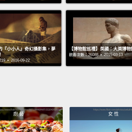
Is tha
那是什
Zodiac
Zodia
的『小小人』奇幻攝影集，夢
【博物館巡禮】英國：大英博物
That's
！
觀看次數：26088 • 2015-03-13
好酷的
 • 2016-09-22
Do you
妳知道
Do som
創作藝
廚 藝
女 性
We're 
我們要