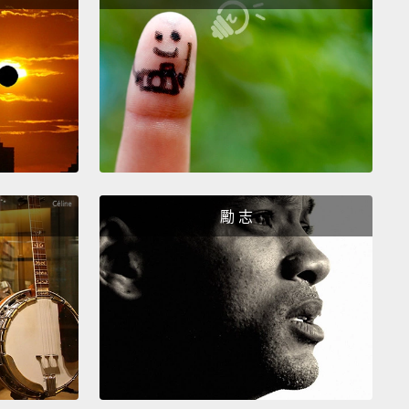
麼我們可以畫妳媽媽或爸爸，或者妳想要的話，我們也
個都畫。
 draw my mom, dad, and grandma?
畫我的媽媽、爸爸還有奶奶嗎？
。
勵 志
 wanna start with your mom or your dad?
媽媽還是爸爸開始？
say my dad because he's the weirdest of the family.
來說我爸好了，因為他是家裡最怪的人。
 he the weirdest?