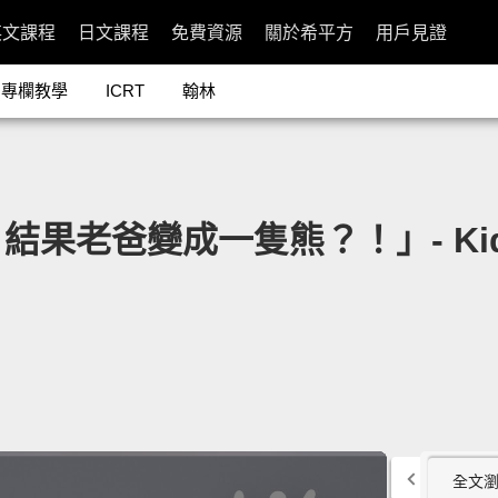
英文課程
日文課程
免費資源
關於希平方
用戶見證
專欄教學
ICRT
翰林
變成一隻熊？！」- Kids Desc
全文