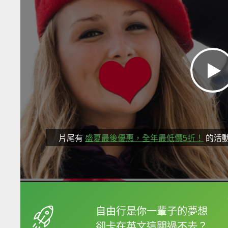
片尾有
盛夏最後優惠，全年最低價5折！
的活
框選或點兩下字幕可以
自由行是你一輩子的夢想
卻卡在英文這關過不去？