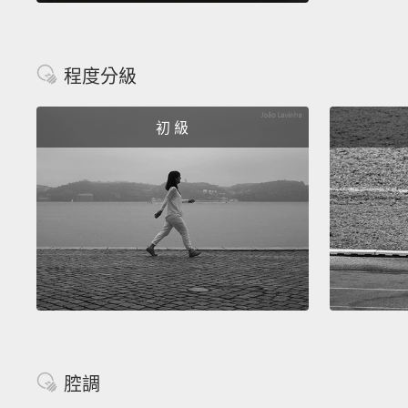
程度分級
初 級
腔調