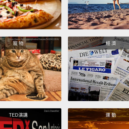
(ASL)
（美式
(Portu
（葡萄
寵 物
經 濟
(Greek
（希臘
(Korea
（韓語
(Spani
（西班
TED演講
運 動
(Hindi)