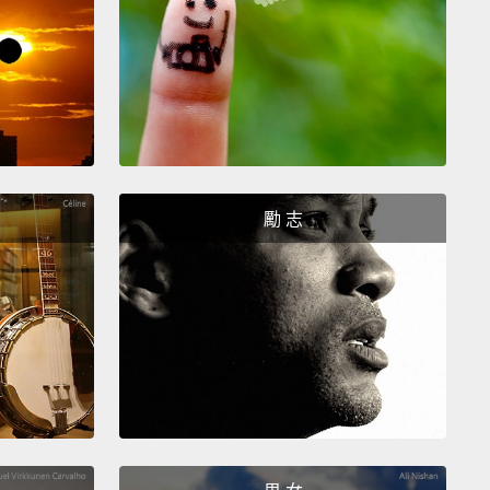
語）
ya)
利尼亞語）
ew)
來語）
勵 志
rin)
）
sh)
牙語）
esian)
語）