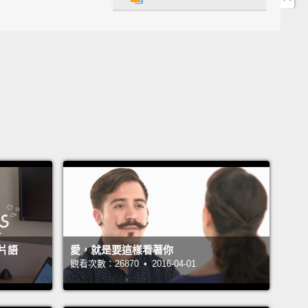
etter way to communicate you love someone than
 to say it in their language?
麼方式比用你愛的人的語言來傳達你對他的愛更棒？
ed our friends how to say "I love you" in different
ges.
(Please pardon our accents)
朋友請教怎麼用不同語言說「我愛你」。（請原諒我們
）
h)
）
h)
片語
愛，就是要這樣看著你
語）
觀看次數：26870 • 2016-04-01
og)