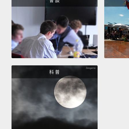
會 談
科 普