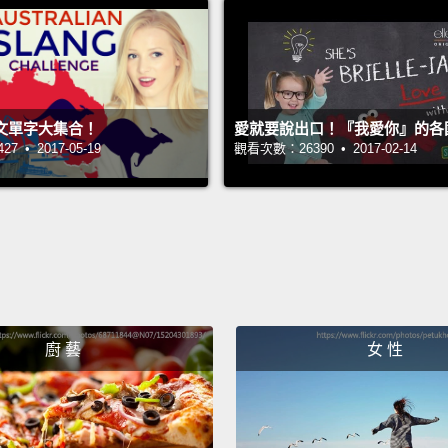
（塔加
(Germ
（德語
文單字大集合！
愛就要說出口！『我愛你』的各
(Arabi
 • 2017-05-19
觀看次數：26390 • 2017-02-14
（阿拉
(Japan
（日語
(Swahil
（斯瓦
廚 藝
女 性
(Thai)
（泰語