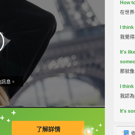
How to
在世界
I think
我覺得
It's l
someo
那就像
動訊息。
I think
我認為
It's s
直接查字典喔！
這是句
了解詳情