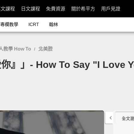
英文課程
日文課程
免費資源
關於希平方
用戶見證
專欄教學
ICRT
翰林
人教學 How To
北美腔
/
ow To Say "I Love You"
全文