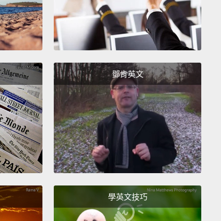
手語）
guese)
牙語）
鄧肯英文
)
語）
n)
）
sh)
牙語）
學英文技巧