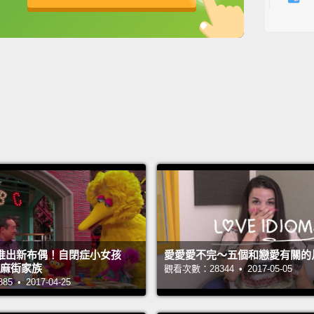
What b
be able
英
中
免費功能
功能升級
還有什
We ask
langua
我們向
的口音
(Frenc
（法語
(Polis
推出新布偶！自閉症小女孩
愛愛愛不完～五個和戀愛有關的
（波蘭
入芝麻街家族
觀看次數：28344 • 2017-05-05
 • 2017-04-25
(Tagal