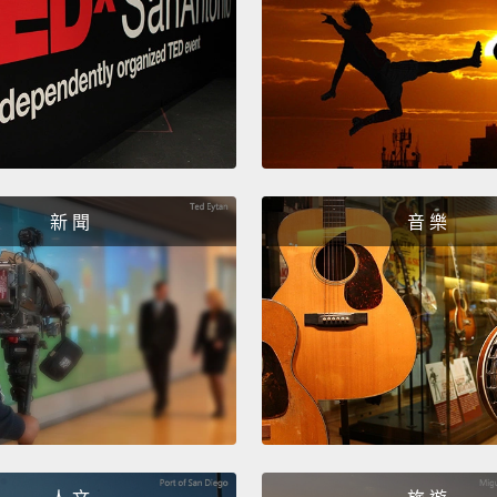
（印度
(Tigrin
（提格
(Hebr
（希伯
新 聞
音 樂
(Manda
（華語
(Spani
（西班
(Indon
（印尼