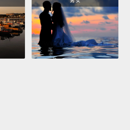
男 女
ian)
尼亞語）
you.
。
 you say "I love you"?
說「我愛你」呢？