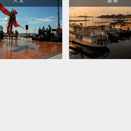
人 文
旅 遊
(Armen
（亞美
I love 
我愛你
How do
你怎麼