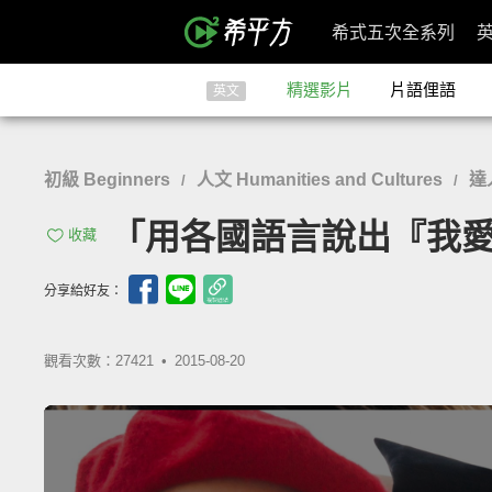
希式五次全系列
精選影片
片語俚語
英文
初級 Beginners
人文 Humanities and Cultures
達
/
/
「用各國語言說出『我愛你』」- H
收藏
分享給好友：
觀看次數：27421 •
2015-08-20