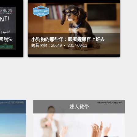
拉族語）
an)
）
國說法
小狗狗的那些年：跟著鏟屎官上班去
c)
觀看次數：28649 • 2017-09-11
伯語）
ese)
）
i)
希里語）
達人教學
）