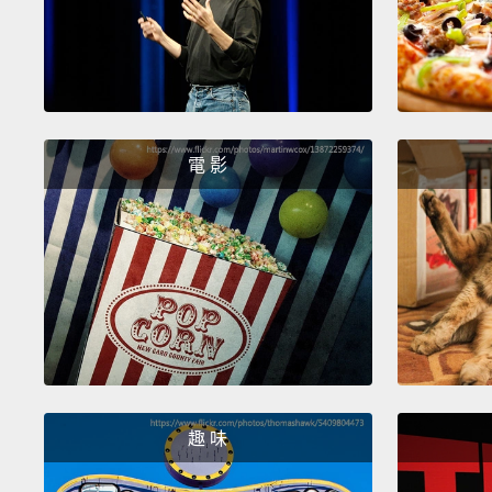
電 影
趣 味