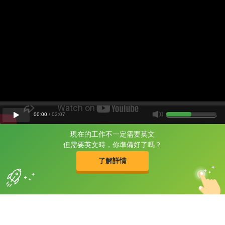
00
:
00
/
02
:
07
現在的工作不一定需要英文
片尾有
攻其不背
但需要英文時，你準備好了嗎？
的品牌故事
了解詳情