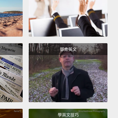
昨天晚上我們去要糖果嗎？
as fun, right?
鄧肯英文
，對吧？
 remember all the candy we got?
我們拿到的所有糖果嗎？
學英文技巧