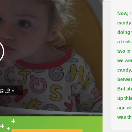
Now, I
candy 
doing 
a trick
two in 
we wen
candy,
betwee
But sh
動訊息。
up thi
age wh
was the
candy.
直接查字典喔！