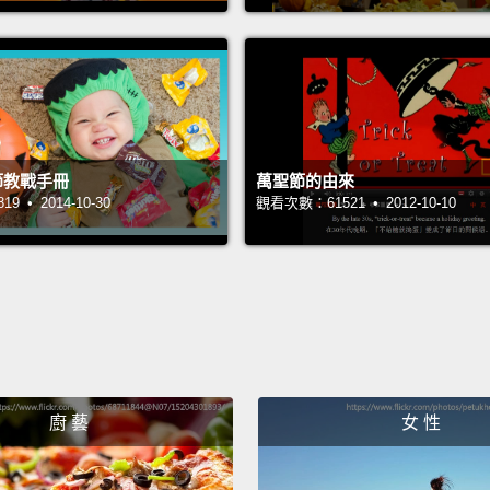
Umm..
嗯...
It's ab
那即將
聖節教戰手冊
萬聖節的由來
It's not
 • 2014-10-30
觀看次數：61521 • 2012-10-10
不會的
Hey, J
嘿，Ja
No.
不要。
廚 藝
女 性
Do you