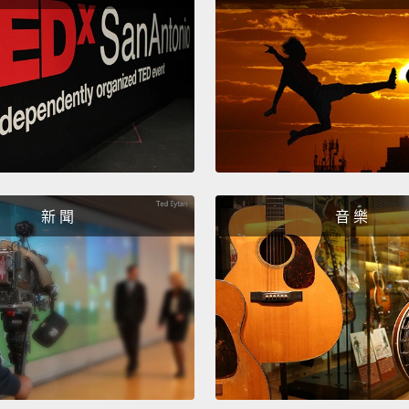
記得。
Well, D
嗯，把
No.
沒有。
Yeah, 
新 聞
音 樂
是的，
He didn
他沒有
Yeah, 
有，他