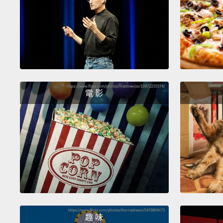
電 影
趣 味