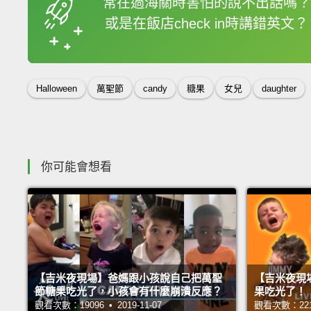
常在過海關時害怕的說不出話嗎？
或是在飯店check in時講錯英文？
收錄佳句
Halloween
萬聖節
candy
糖果
女兒
daughter
你可能會想看
【吉米夜現場】爸媽跟小孩說自己把萬聖
【吉米夜現
節糖果吃光了，小孩會有什麼崩潰反應？
果吃光了！
觀看次數：19096 • 2019-11-07
觀看次數：22175