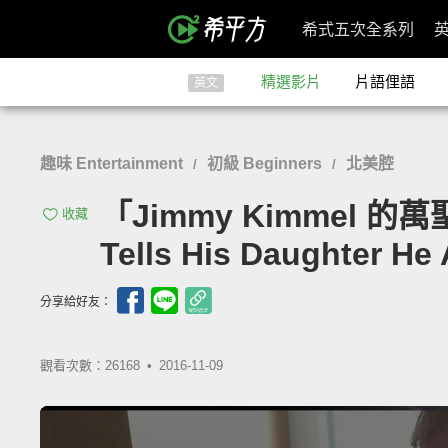
希式五次全系列
精選影片
片語俚語
英文
趣味 Entertainment
初級 Beginners
北美腔
/
/
「Jimmy Kimmel 
收藏
Tells His Daughter He
分享給好友：
觀看次數：26168 •
2016-11-09