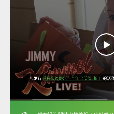
片尾有
盛夏最後優惠，全年最低價5折！
的活
框選或點兩下字幕可以