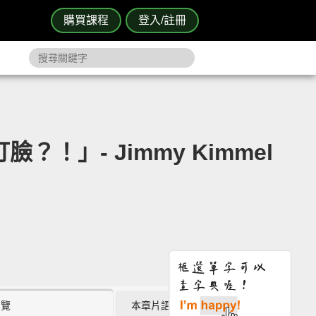
購買課程
登入/註冊
？！」- Jimmy Kimmel
瀏覽
本章片語 (0)