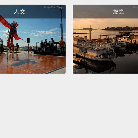
Nah.
人 文
旅 遊
沒。
I ate 
我吃掉
No.
沒有。
Yeah.
有。
It has d
那裡有
It has 