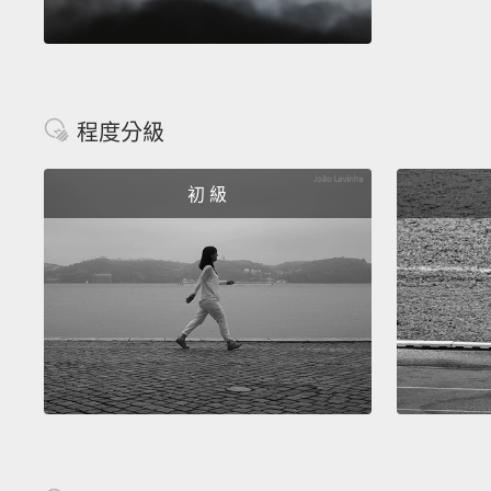
程度分級
初 級