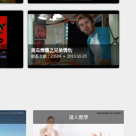
.no.
沒有。
out to get worse.
變得更糟糕囉。
南瓜燈籠之兄弟情仇
.
觀看次數：23586 • 2013-10-23
。
ane.
ne。
達人教學
 remember when we went trick-or-treating last