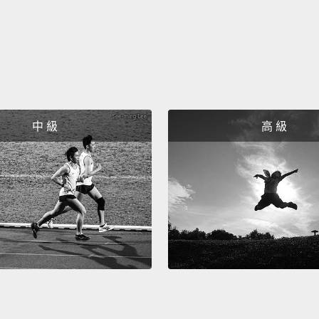
那裡有
Yeah.
對啊。
Yeah, t
missin
中 級
高 級
對啊，
No.
沒有。
It's no
重點不
There 