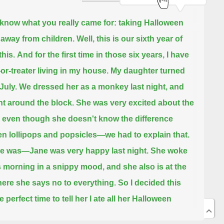
 know what you really came for:
taking Halloween
away from children.
Well, this is our sixth year of
this.
And for the first time in those six years, I have
-or-treater living in my house.
My daughter turned
July.
We dressed her as a monkey last night,
and
t around the block.
She was very excited about the
even though she doesn't know the difference
n lollipops and popsicles—we had to explain that.
e was—Jane was very happy last night.
She woke
s morning in a snippy mood, and she also is at the
ere she says no to everything.
So I decided this
 perfect time to tell her I ate all her Halloween
Wait a minute.
Your reaction confuses me,
but