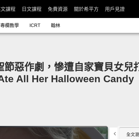
英文課程
日文課程
免費資源
關於希平方
用戶見證
專欄教學
ICRT
翰林
的萬聖節惡作劇，慘遭自家寶貝女兒打臉
 Ate All Her Halloween Candy
全文