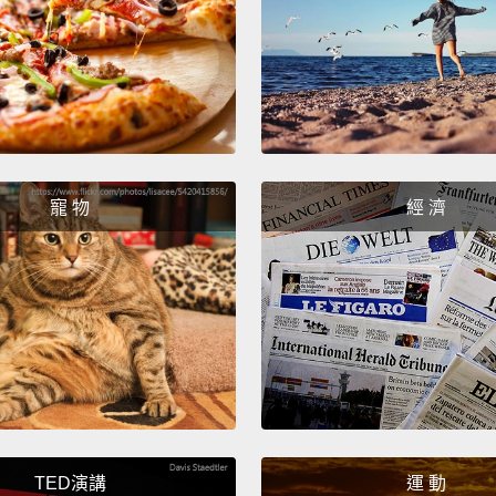
night?
妳記得
Yeah.
對啊。
That w
寵 物
經 濟
很好玩
Yeah.
對。
Do you
妳記得
Yeah.
TED演講
運 動