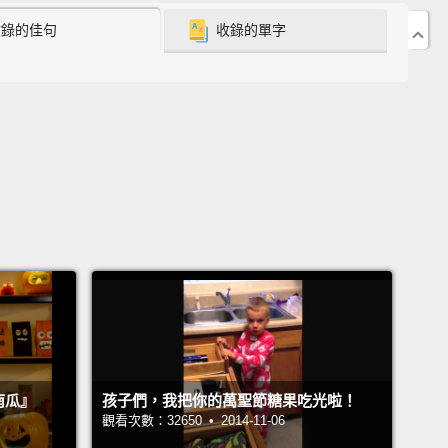
 how that went.
收錄的佳句
收錄的單字
我知道你們真正為了什麼而來：把孩子們的萬聖節糖果
嗯，這是我們第六年這樣做了。在那六年裡第一次，我
有一個要糖果的小鬼頭。我的女兒今年七月的時候滿兩
我們昨天晚上把她打扮成一隻猴子，然後我們到街上
很興奮拿到糖果，雖然她不知道棒棒糖跟冰棒的差別－
還得解釋一下。但她－－Jane 昨天晚上非常開心。她
上有起床氣，而且她現在也正值對任何事都說「不」的
因此我決定這是絕佳時機來告訴她我吃了她全部的萬聖
。等一下。你們的反應讓我感到很困惑，不過事情是這
的。
ane. You're already in a bad mood?
南瓜』
孩子們，我把你的萬聖節糖果吃光啦！
ane。妳心情不好嗎？
觀看次數：32650 • 2014-11-06