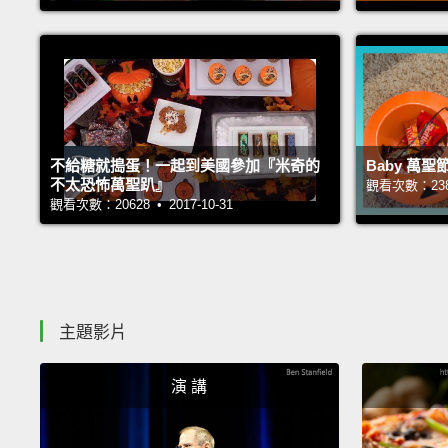
不給糖就搗蛋！一起到美國參加『米奇的
Baby 萬
不太恐怖萬聖趴』
觀看次數：23819
觀看次數：20628 • 2017-10-31
主題影片
演 講