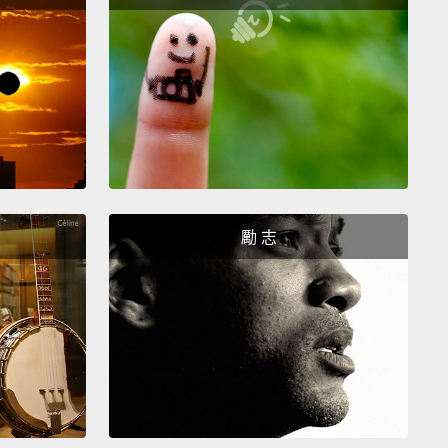
addy ate all of it.
拔全部吃掉了。
look.
勵 志
妳看。
't.
。
he did.
有。