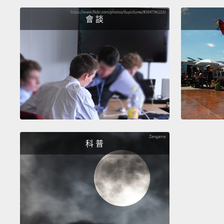
會 談
科 普