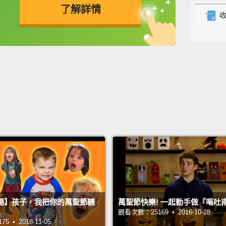
here's
了解詳情
現在，
英
中
免費功能
功能升級
拿走。
在家中
歲了。
去。她
－我們
今天早
年紀。
節糖果
樣展開
Hey, J
場】孩子，我把你的萬聖節糖
萬聖節快樂! 一起動手做『嘔吐
嘿，J
觀看次數：25169 • 2016-10-28
 • 2018-11-05