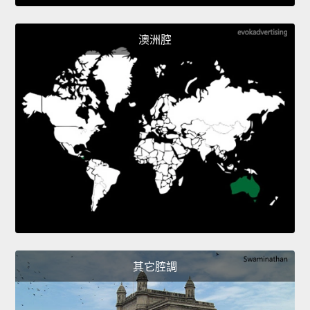
澳洲腔
其它腔調