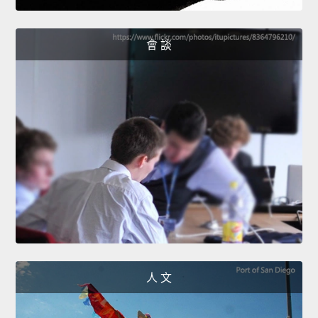
會 談
人 文