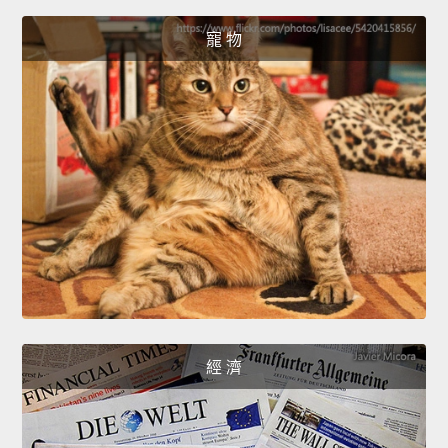
寵 物
經 濟