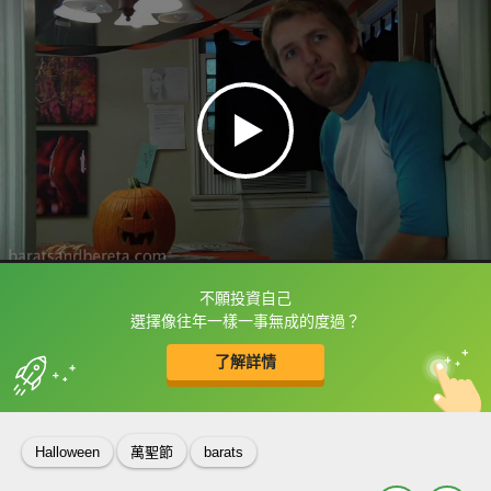
不願投資自己
框選或點兩下字幕可以直接查字典喔！
選擇像往年一樣一事無成的度過？
了解詳情
英
中
收錄佳句
功能升級
Halloween
萬聖節
barats