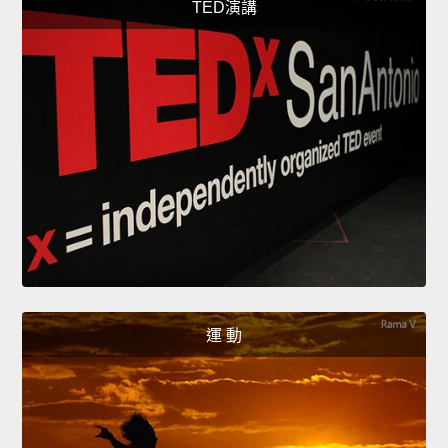
TED演講
運 動