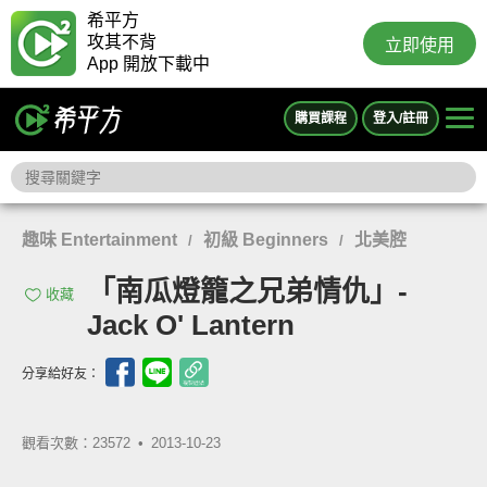
希平方
攻其不背
立即使用
App 開放下載中
購買課程
登入/註冊
趣味 Entertainment
初級 Beginners
北美腔
/
/
「南瓜燈籠之兄弟情仇」-
收藏
Jack O' Lantern
分享給好友：
觀看次數：23572 •
2013-10-23