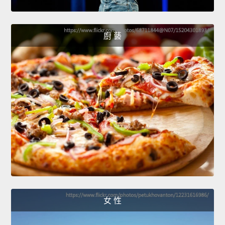
廚 藝
女 性