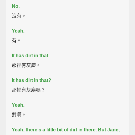
No.
沒有。
Yeah.
有。
It has dirt in that.
那裡有灰塵。
It has dirt in that?
那裡有灰塵嗎？
Yeah.
對啊。
Yeah, there's a little bit of dirt in there. But Jane,