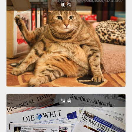
寵 物
經 濟