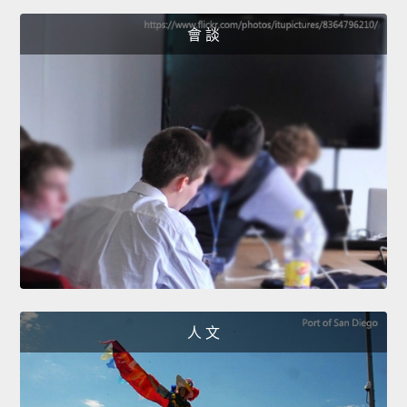
會 談
人 文