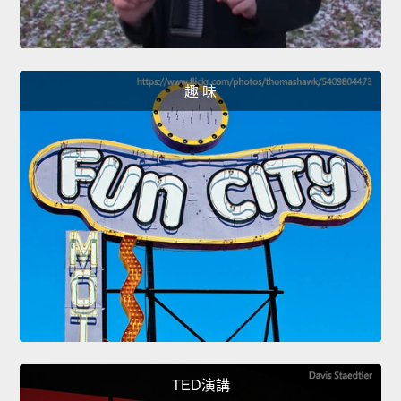
趣 味
TED演講