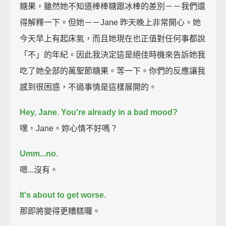
糖果，雖然她不知道棒棒糖跟冰棒的差別－－我們還
得解釋一下。但她－－Jane 昨天晚上非常開心。她
今天早上有起床氣，而且她現在也正值對任何事都說
「不」的年紀。因此我決定這是絕佳時機來告訴她我
吃了她全部的萬聖節糖果。等一下。你們的反應讓我
感到很困惑，不過事情是這樣展開的。
Hey, Jane. You're already in a bad mood?
嘿，Jane。妳心情不好嗎？
Umm...no.
嗯...沒有。
It's about to get worse.
那即將變得更糟糕囉。