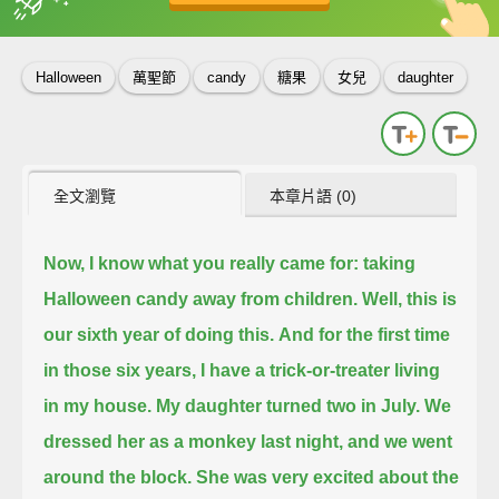
英
中
收錄佳句
功能升級
Halloween
萬聖節
candy
糖果
女兒
daughter
全文瀏覽
本章片語 (0)
Now, I know what you really came for:
taking
Halloween candy away from children.
Well, this is
our sixth year of doing this.
And for the first time
in those six years, I have a trick-or-treater living
in my house.
My daughter turned two in July.
We
dressed her as a monkey last night,
and we went
around the block.
She was very excited about the