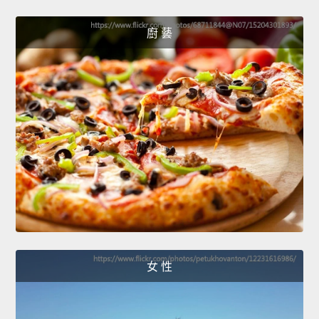
廚 藝
女 性