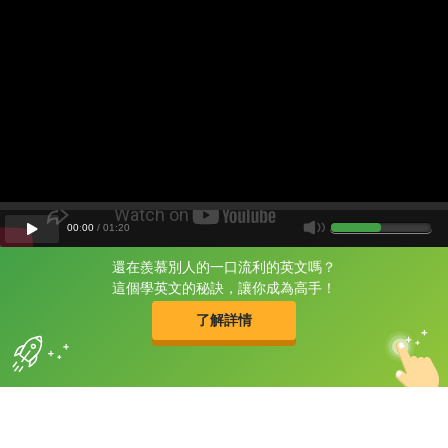
00
:
00
/
01
:
20
還在羨慕別人的一口流利的英文嗎？
片尾有
攻其不背
這個學英文的秘訣，讓你成為高手！
的品牌故事
了解詳情