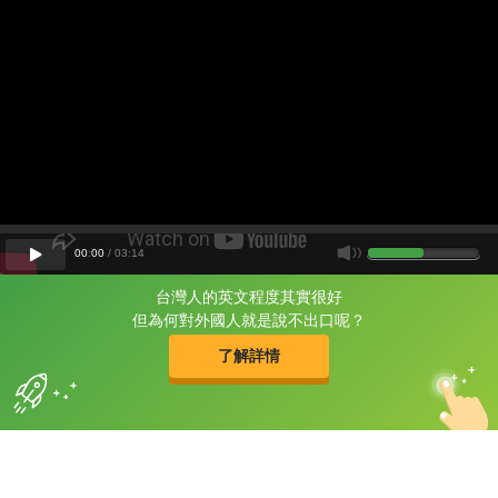
00
:
00
/
03
:
14
台灣人的英文程度其實很好
片尾有
攻其不背
但為何對外國人就是說不出口呢？
的品牌故事
了解詳情