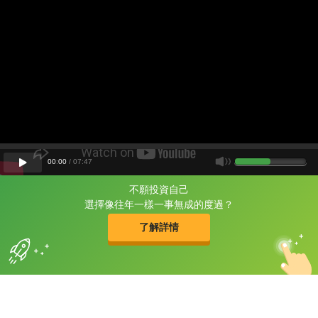
00
:
00
/
07
:
47
不願投資自己
片尾有
攻其不背
選擇像往年一樣一事無成的度過？
的品牌故事
了解詳情