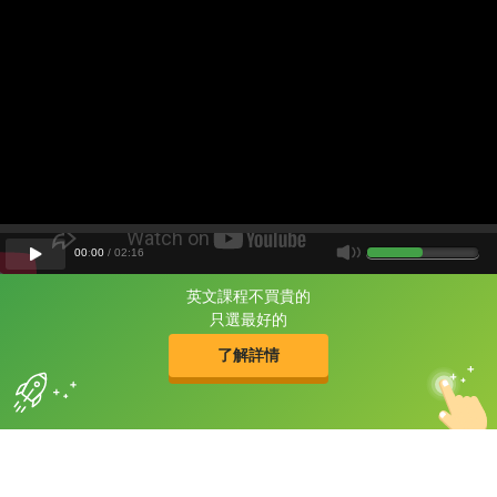
00
:
00
/
02
:
16
英文課程不買貴的
片尾有
攻其不背
只選最好的
的品牌故事
了解詳情