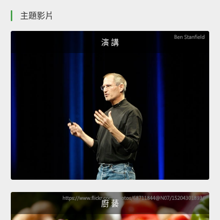
主題影片
演 講
廚 藝