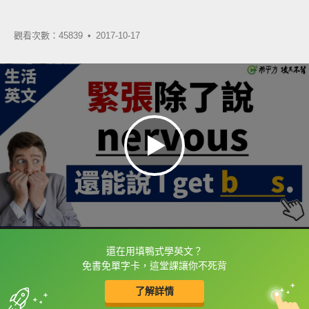
觀看次數：45839 •
2017-10-17
還在用填鴨式學英文？
框選或點兩下字幕可以直接查字典喔！
免書免單字卡，這堂課讓你不死背
了解詳情