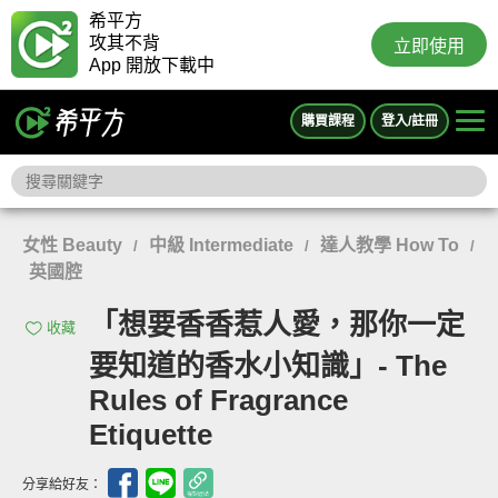
希平方
攻其不背
立即使用
App 開放下載中
購買課程
登入/註冊
女性 Beauty
中級 Intermediate
達人教學 How To
/
/
/
英國腔
「想要香香惹人愛，那你一定
收藏
要知道的香水小知識」- The
Rules of Fragrance
Etiquette
分享給好友：