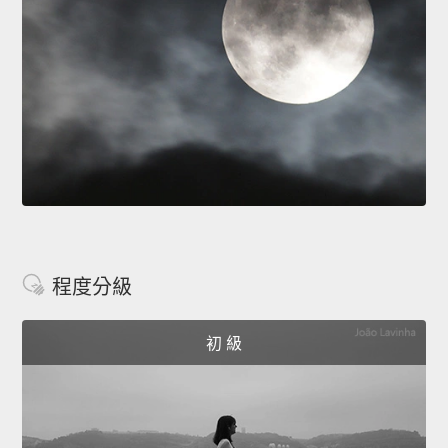
程度分級
初 級