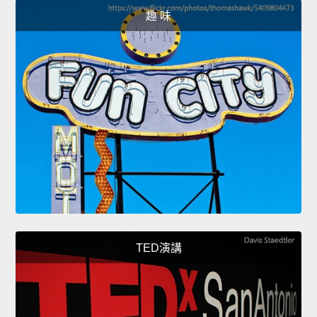
趣 味
TED演講