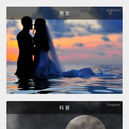
男 女
科 普