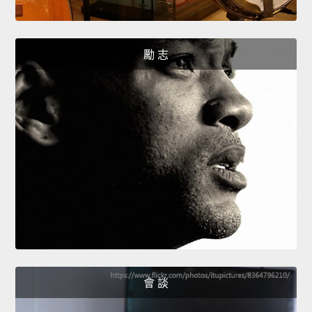
勵 志
會 談