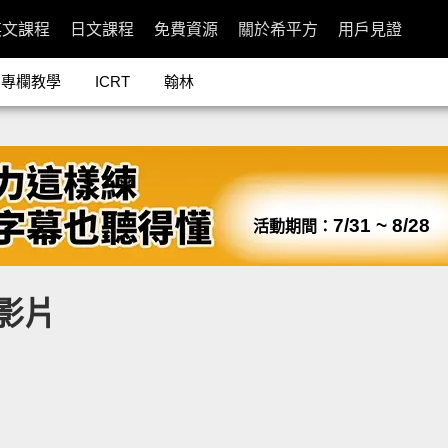
英文課程
日文課程
免費資源
關於希平方
用戶見證
專欄教學
ICRT
翰林
7/31 ~ 8/28
活動期間：
關影片