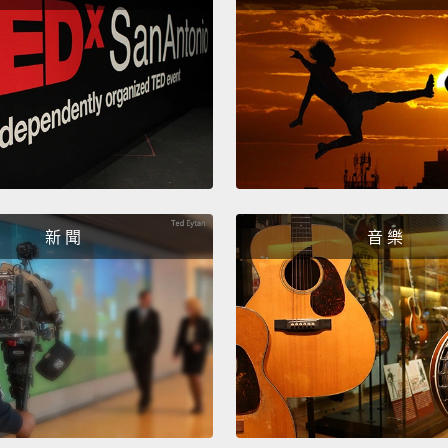
膽，但
參加假
For th
comfor
easy b
the ul
oversi
新 聞
音 樂
around
and bes
至於最
毛衣開
後一套
仔褲和
大袋子