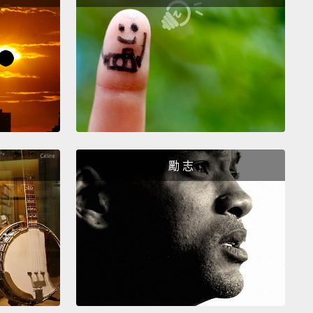
我愛死了，因為調色和輪廓讓人出乎意料。我會穿這個
日派對，而且覺得以這樣的裝扮跳舞真的很有趣。
e last look, I'm gonna do something super
table.
I'm gonna start with a Roxy sweater,
some
ooties,
and an oversize bag.
So, this last outfit is
timate "running errands" look.
I love pairing an
zed sweater with these casual jeans and knock-
勵 志
 booties.
I have everything I need in this big bag,
t of all, I'm cozy.
後一個裝扮，我要來做出超舒適的造型。用一件 Roxy
始、一雙大方的靴子，和一個特大號的袋子。好啦，最
服裝是終極的「出外辦事」打扮。我喜歡以這輕便的牛
好走的靴子搭配一件寬鬆毛衣。我需要的東西都在這個
裡，而且最棒的是，我很舒適暖和。