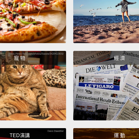
So for
dresse
warm, 
wanna 
we'll f
寵 物
經 濟
look is
becaus
would 
dancing
至於第
衣服超
下。我
們用高
TED演講
運 動