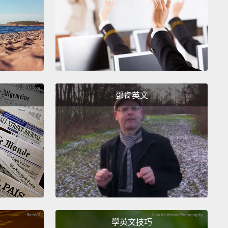
 the second outfit, let's try something a bit more
d up.
This shirt is super fun.
But I wanna keep it
so I'll layer this one underneath.
And I'm gonna
pair that with a ladylike bag—I love this one.
And
inish off the look with some heels.
So the second
鄧肯英文
 definitely more daring than the first,
but I love it
e the color palette and the shape is unexpected.
I
wear this to a holiday party and feel really fun
 in it.
二套服裝，我們來試試稍微更精心打扮的樣子吧。這件
有趣的。但我想要保持溫暖，所以我會把這一件穿在底
還會想要用一個淑女包作搭配－－我愛這一個。然後我
跟鞋完成這個造型。所以第二個裝扮顯然比第一個更大
學英文技巧