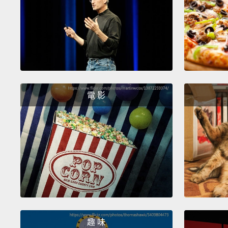
電 影
趣 味