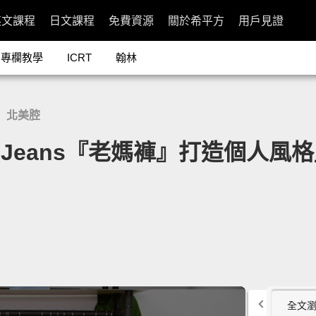
英文課程
日文課程
免費資源
關於希平方
用戶見證
專欄教學
ICRT
翰林
北美腔
/
eans『老媽褲』打造個人風格」- H
全文