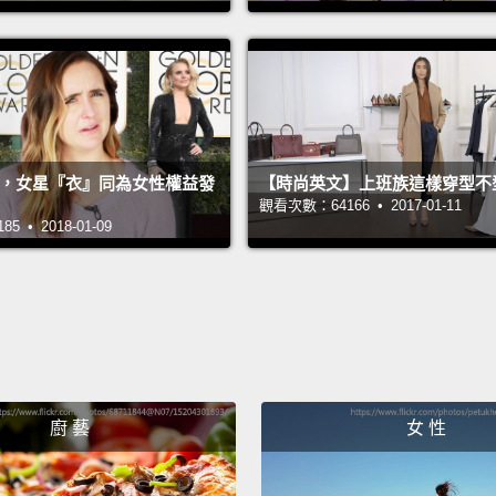
套輕鬆
目光加
So this
these 
good a
球獎，女星『衣』同為女性權益發
【時尚英文】上班族這樣穿型不
over t
觀看次數：64166 • 2017-01-11
 • 2018-01-09
people
are a 
throu
所以這
老媽褲
加件有
廚 藝
女 性
體面，
因為我