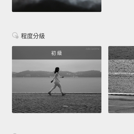
程度分級
初 級