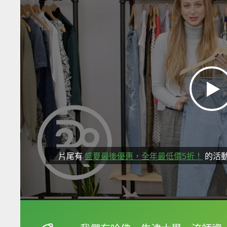
片尾有
盛夏最後優惠，全年最低價5折！
的活
框選或點兩下字幕可以