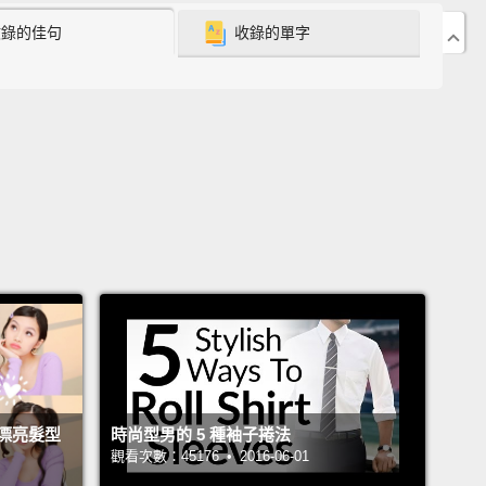
收錄的佳句
收錄的單字
著走
m Jeans Actually Work for Everyone
媽褲大家都能穿
ys wear mom jeans on the plane
because I think it's
 way to stay a little bit polished, but—as I said—
comfortable.
So, I'm going to make a travel outfit
is sweater,
a blazer to polish it off,
and because I
aw a beanie, which caught my eye and it's cold out,
use this and these booties.
在飛機上穿老媽褲，因為我認為它是維持有點洗鍊風格
做法，但－－就像我說的－－超級舒適。那麼，我要來
漂亮髮型
時尚型男的 5 種袖子捲法
毛衣搭配出一套長途旅行服裝，一件亮眼的休閒西裝外
觀看次數：45176 • 2016-06-01