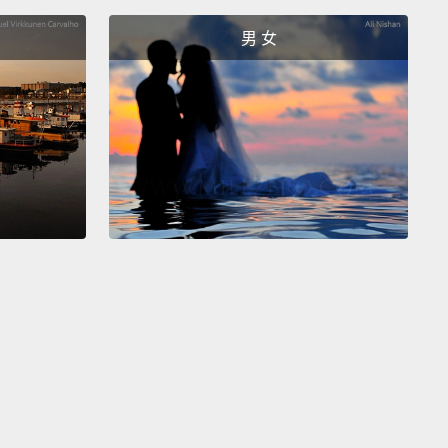
男 女
ans may not be for everybody, but they're slowly
ng one major dime silhouette.
And they definitely
 place in my closet.
See you next time.
也許不會是每個人的選擇，但它們漸漸成為一種主流時
。而且它們無疑在我衣櫥中佔有一席之地。下次見囉。