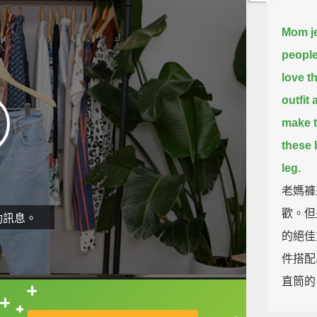
Mom je
people
love t
outfit
make th
these 
leg.
老媽褲
歡。但
動訊息。
的絕佳
件搭配
直筒的
直接查字典喔！
Trend 