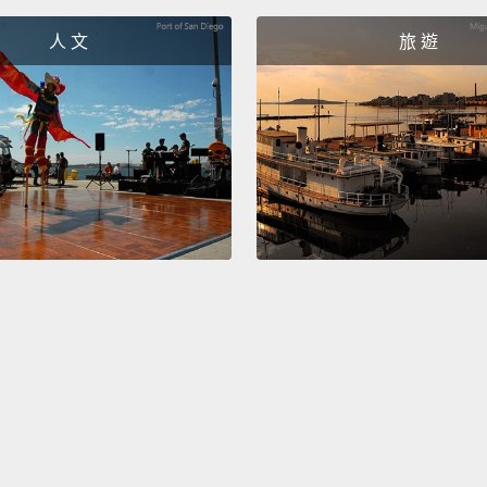
人 文
旅 遊
Mom je
becomi
have a
老媽褲
尚剪影