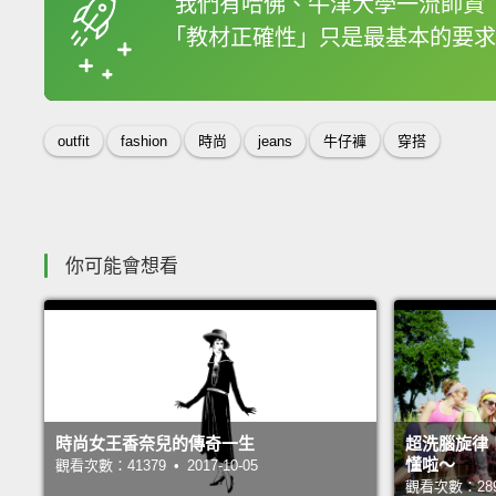
我們有哈佛、牛津大學一流師資
「教材正確性」只是最基本的要求
收錄佳句
outfit
fashion
時尚
jeans
牛仔褲
穿搭
你可能會想看
時尚女王香奈兒的傳奇一生
超洗腦旋律
懂啦～
觀看次數：41379 • 2017-10-05
觀看次數：28913