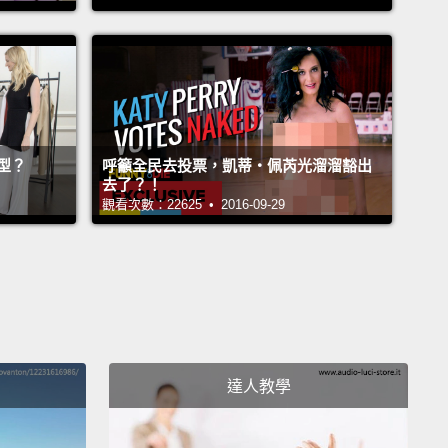
完成這造型，然後因為我剛看到一頂毛帽，它吸引我的
上外面又很冷，我們就用上這個和這雙靴子吧。
 is my ideal travel outfit because I could really wear
mom jeans for six hours on a plane
and feel really
bout it.
I like the idea of putting a textured blazer
型？
呼籲全民去投票，凱蒂‧佩芮光溜溜豁出
op,
because then I feel polished enough to meet
去了？！
觀看次數：22625 • 2016-09-29
 right when I get off the plane.
And these booties
nice touch because I can just zip them up and go
gh TSA.
就是我理想的長途旅行套裝，因為我真的能夠穿著這件
在飛機上待六小時，並且感覺真的很好。我喜歡在上身
質感的休閒西裝外套這樣的想法，因為這樣我會感到夠
達人教學
能在我下飛機後直接見人。而且這雙靴子是一大巧思，
可以直接拉上拉鍊然後通過海關。