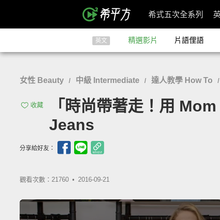
希式五次全系列
精選影片
片語俚語
英文
女性 Beauty
中級 Intermediate
達人教學 How To
/
/
「時尚帶著走！用 Mom J
收藏
Jeans
分享給好友：
觀看次數：21760 •
2016-09-21