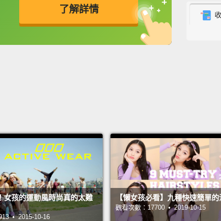
了解詳情
時尚帶
英
中
免費功能
功能升級
Why Mo
為何老
I alwa
a great
super 
with th
just s
we'll 
我總是
的很好
！女孩的運動風時尚真的太難
【懶女孩必看】九種快速簡單的
用這件
觀看次數：17700 • 2019-10-15
 • 2015-10-16