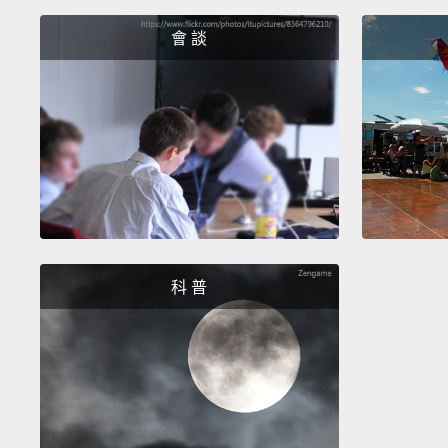
會 談
科 普