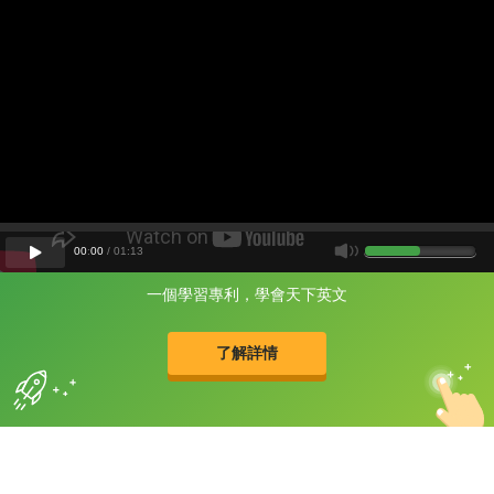
00
:
00
/
01
:
13
一個學習專利，學會天下英文
片尾有
攻其不背
的品牌故事
了解詳情