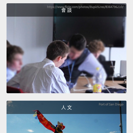
會 談
人 文