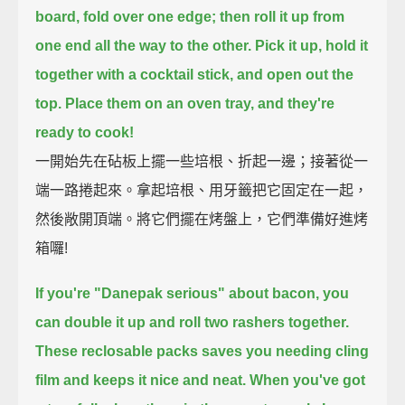
board,
fold over one edge;
then roll it up from
one end all the way to the other.
Pick it up, hold it
together with a cocktail stick,
and open out the
top.
Place them on an oven tray, and they're
ready to cook!
一開始先在砧板上擺一些培根、折起一邊；接著從一
端一路捲起來。拿起培根、用牙籤把它固定在一起，
然後敞開頂端。將它們擺在烤盤上，它們準備好進烤
箱囉!
If you're "Danepak serious" about bacon,
you
can double it up and roll two rashers together.
These reclosable packs saves you needing cling
film
and keeps it nice and neat.
When you've got