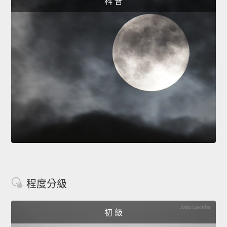
科 普
程度分級
初 級