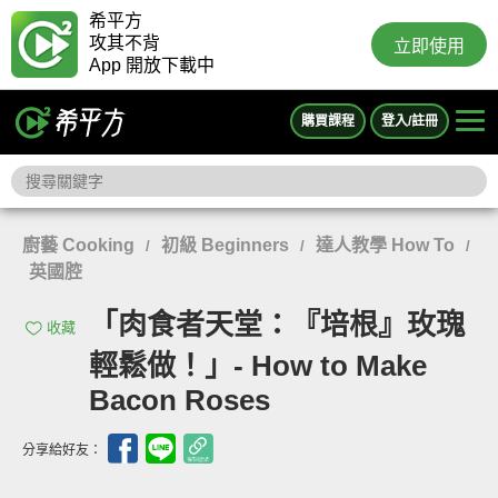
希平方
攻其不背
立即使用
App 開放下載中
購買課程
登入/註冊
廚藝 Cooking
初級 Beginners
達人教學 How To
/
/
/
英國腔
「肉食者天堂：『培根』玫瑰
收藏
輕鬆做！」- How to Make
Bacon Roses
分享給好友：