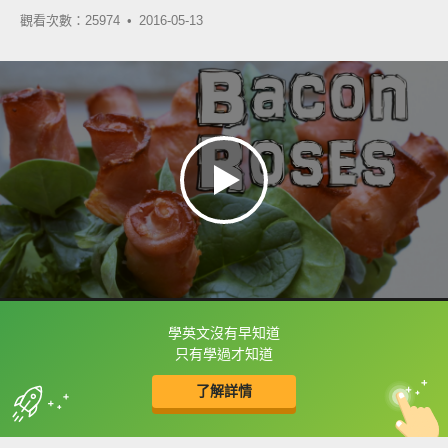
觀看次數：25974 •
2016-05-13
學英文沒有早知道
框選或點兩下字幕可以直接查字典喔！
只有學過才知道
了解詳情
英
中
收錄佳句
功能升級