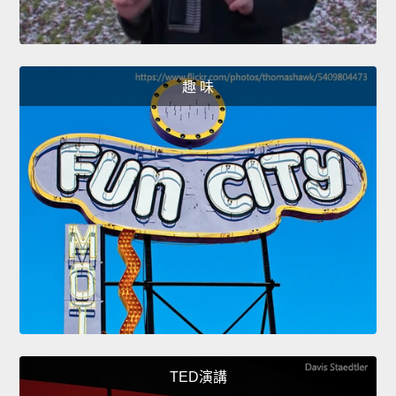
趣 味
TED演講