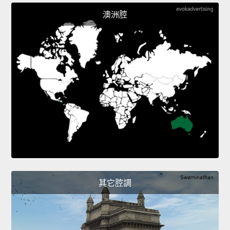
澳洲腔
其它腔調