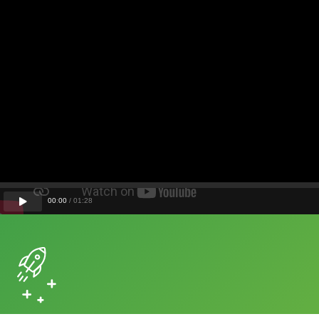
00
:
00
/
01
:
28