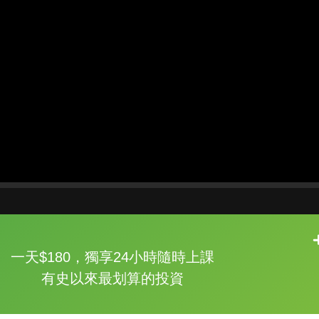
片尾有
攻其不背
一天$180，獨享24小時隨時上課
的品牌故事
有史以來最划算的投資