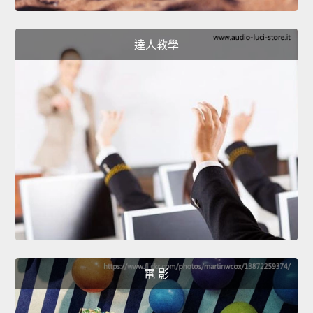
達人教學
電 影