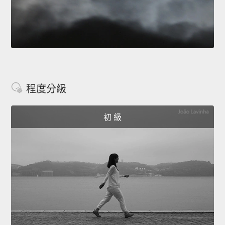
程度分級
初 級