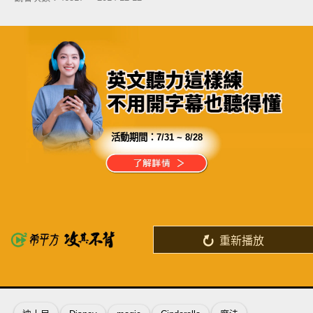
活動期間：
7/31 ~ 8/28
分享這部影片
台灣人最不擅長的口說
「跟讀法訓練」成功破解了！
重新播放
了解詳情
英
中
收錄佳句
功能升級