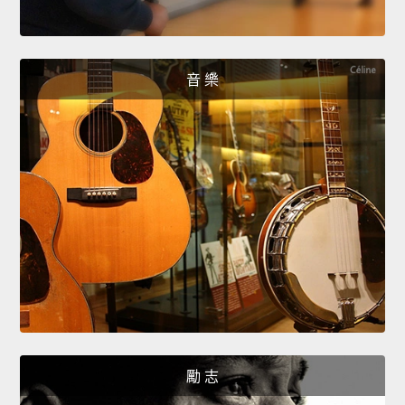
音 樂
勵 志