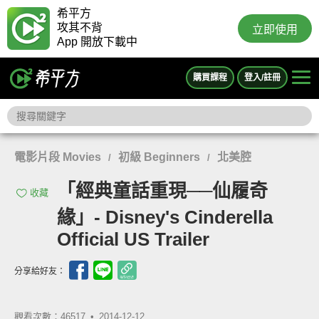
希平方
攻其不背
立即使用
App 開放下載中
購買課程
登入/註冊
電影片段 Movies
初級 Beginners
北美腔
/
/
「經典童話重現──仙履奇
收藏
緣」- Disney's Cinderella
Official US Trailer
分享給好友：
觀看次數：46517 •
2014-12-12