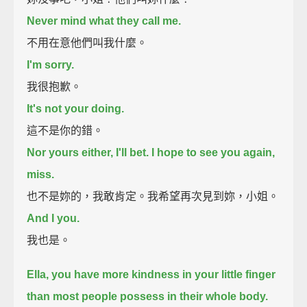
Never mind what they call me.
不用在意他們叫我什麼。
I'm sorry.
我很抱歉。
It's not your doing.
這不是你的錯。
Nor yours either, I'll bet. I hope to see you again,
miss.
也不是妳的，我敢肯定。我希望再次見到妳，小姐。
And I you.
我也是。
Ella, you have more kindness in your little finger
than most people possess in their whole body.