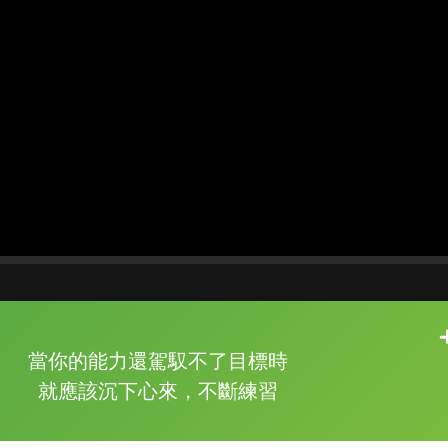
片尾有
攻其不背
當你的能力還駕馭不了目標時
的品牌故事
就應該沉下心來，不斷練習