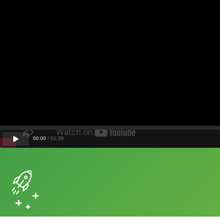
00
:
00
/
01
:
39