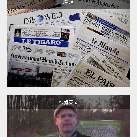
經 濟
鄧肯英文