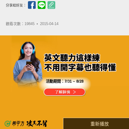
分享給好友：
觀看次數：19845 •
2015-04-14
活動期間：
7/31 ~ 8/28
分享這部影片
別讓英文成為你被小看的原因
別再讓英文成為人生中的絆腳石
重新播放