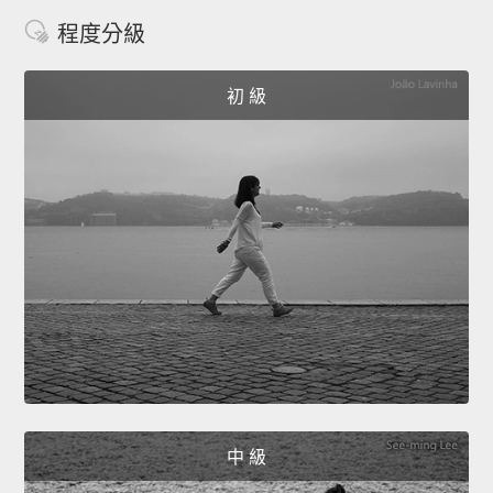
程度分級
初 級
中 級