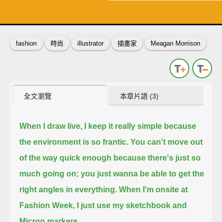
了解詳情
英
中
收錄佳句
功能升級
fashion
時尚
illustrator
插畫家
Meagan Morrison
全文瀏覽
本章片語 (3)
When I draw live, I keep it really simple because
the environment is so frantic.
You can't move out
of the way quick enough
because there's just so
much going on; you just wanna be able to get the
right angles in everything.
When I'm onsite at
Fashion Week, I just use my sketchbook and
Micron markers.