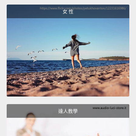
女 性
達人教學