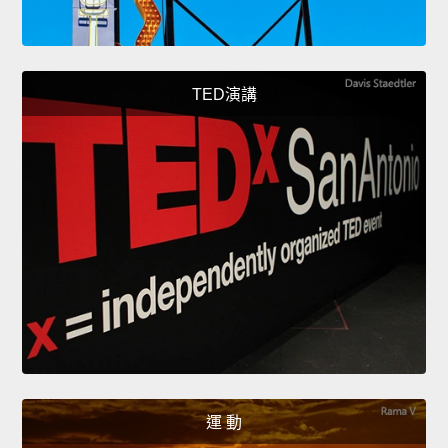
TED演講
運 動