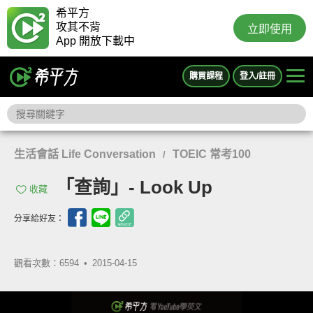
希平方
攻其不背
立即使用
App 開放下載中
購買課程
登入/註冊
生活會話 Life Conversation
TOEIC 常考100
/
「查詢」- Look Up
收藏
分享給好友：
觀看次數：6594 •
2015-04-15