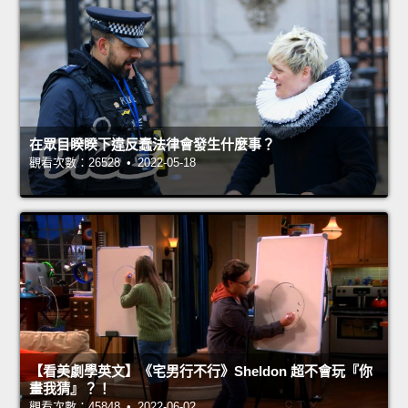
在眾目睽睽下違反蠢法律會發生什麼事？
觀看次數：26528 • 2022-05-18
【看美劇學英文】《宅男行不行》Sheldon 超不會玩『你
畫我猜』？！
觀看次數：45848 • 2022-06-02