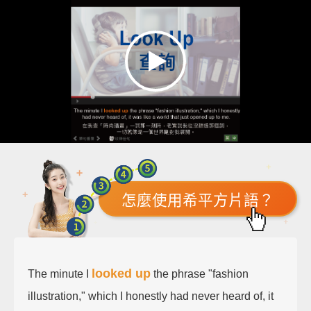
怎麼使用希平方片語？
looked up
The minute I
the phrase "fashion
illustration," which I honestly had never heard of, it