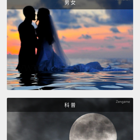
男 女
科 普