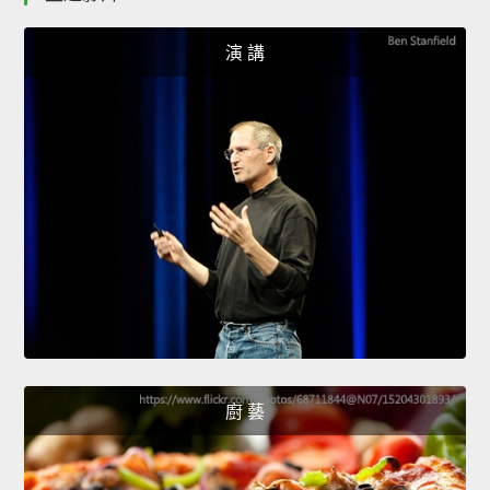
演 講
廚 藝