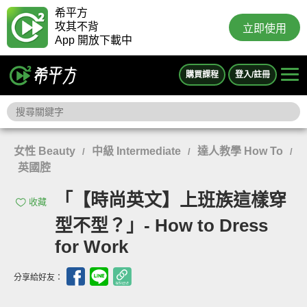
希平方
攻其不背
立即使用
App 開放下載中
購買課程
登入/註冊
女性 Beauty
中級 Intermediate
達人教學 How To
/
/
/
英國腔
「【時尚英文】上班族這樣穿
收藏
型不型？」- How to Dress
for Work
分享給好友：