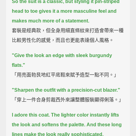
So the suit is a classic,
but styling it pin-striped
head to toe gives it a more masculine feel and
makes much more of a statement.
套裝是經典款，但全身用細直條紋來打造會帶來一種
比較男性化的感覺，而且也更能表達個人風格。
"Give the look an edge with sleek burgundy
flats."
「用亮面勃艮地紅平底鞋來賦予造型一點不同。」
"Sharpen the outfit with a precision-cut blazer."
「穿上一件合身剪裁西外來讓整體服裝顯得俐落。」
I adore this coat.
The lighter color instantly lifts
the look and softens the palette.
And these long
lines make the look really sophisticated.