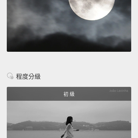
程度分級
初 級