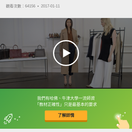
觀看次數：64156 •
2017-01-11
我們有哈佛、牛津大學一流師資
框選或點兩下字幕可以直接查字典喔！
「教材正確性」只是最基本的要求
了解詳情
英
中
收錄佳句
功能升級