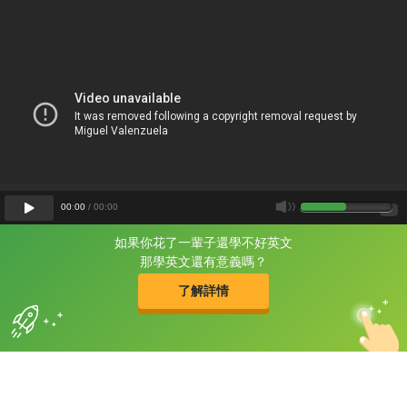
00
:
00
/
00
:
00
如果你花了一輩子還學不好英文
片尾有
攻其不背
那學英文還有意義嗎？
的品牌故事
了解詳情