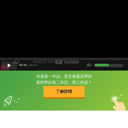
00
:
00
/
06
:
14
你連第一外語 - 英文都還沒學好
片尾有
攻其不背
還想學好第二外語、第三外語？
的品牌故事
了解詳情