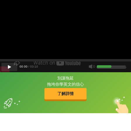
00
:
00
/
03
:
10
別讓拖延
片尾有
攻其不背
拖垮你學英文的信心
的品牌故事
了解詳情