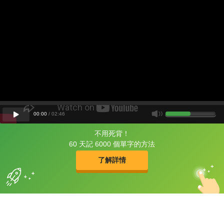
00
:
00
/
02
:
46
不用死背！
片尾有
攻其不背
60 天記 6000 個單字的方法
的品牌故事
了解詳情