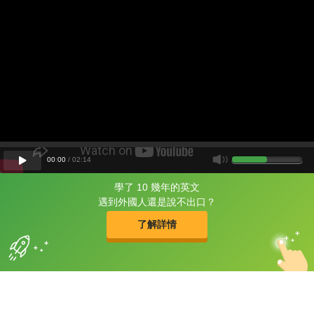
00
:
00
/
02
:
14
學了 10 幾年的英文
片尾有
攻其不背
遇到外國人還是說不出口？
的品牌故事
了解詳情