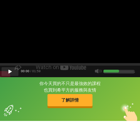
00
:
00
/
01
:
59
你今天買的不只是最強效的課程
片尾有
攻其不背
也買到希平方的服務與友情
的品牌故事
了解詳情