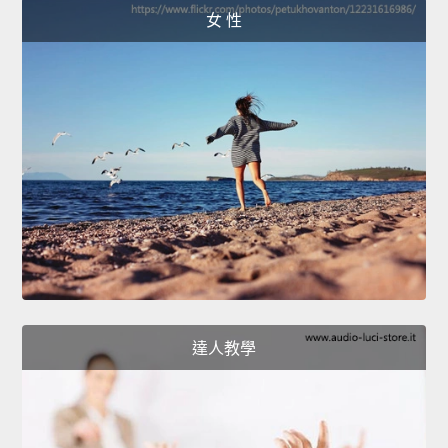
女 性
達人教學