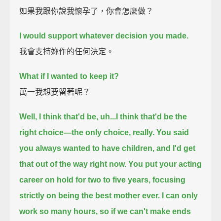
如果我跟你說我懷孕了，你會怎麼做？
I would support whatever decision you made.
我會支持妳作的任何決定。
What if I wanted to keep it?
萬一我想要留著呢？
Well, I think that'd be, uh...I think that'd be the
right choice—
the only choice, really.
You said
you always wanted to have children,
and I'd get
that out of the way right now.
You put your acting
career on hold for two to five years,
focusing
strictly on being the best mother ever.
I can only
work so many hours,
so if we can't make ends