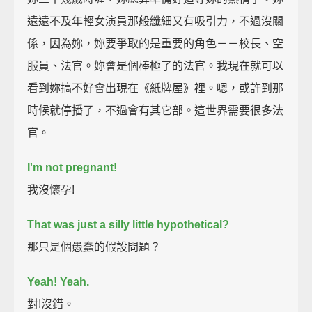
遠遠不及年輕女演員那般纖細又有吸引力，不過沒關
係，因為妳，妳要爭取的是重要的角色－－校長、空
服員、法官。妳會是個棒極了的法官。我現在就可以
看到妳搞不好會出現在《紙牌屋》裡。嗯，或許到那
時候就停播了，不過會有其它部。這世界需要很多法
官。
I'm not pregnant!
我沒懷孕!
That was just a silly little hypothetical?
那只是個愚蠢的假設問題？
Yeah!
Yeah.
對!沒錯。