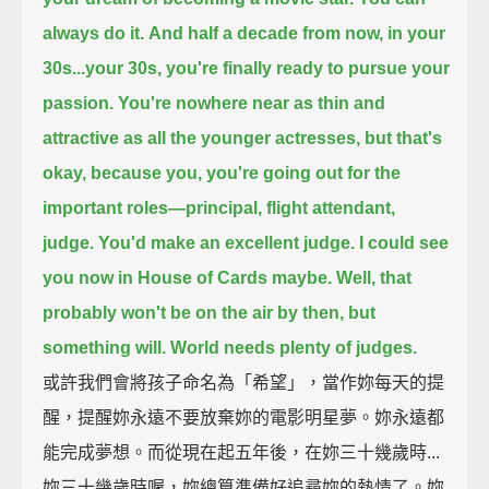
always do it.
And half a decade from now, in your
30s...your 30s,
you're finally ready to pursue your
passion.
You're nowhere near as thin and
attractive as all the younger actresses, but that's
okay,
because you, you're going out for the
important roles—principal, flight attendant,
judge.
You'd make an excellent judge.
I could see
you now in House of Cards maybe.
Well, that
probably won't be on the air by then, but
something will.
World needs plenty of judges.
或許我們會將孩子命名為「希望」，當作妳每天的提
醒，提醒妳永遠不要放棄妳的電影明星夢。妳永遠都
能完成夢想。而從現在起五年後，在妳三十幾歲時...
妳三十幾歲時喔，妳總算準備好追尋妳的熱情了。妳