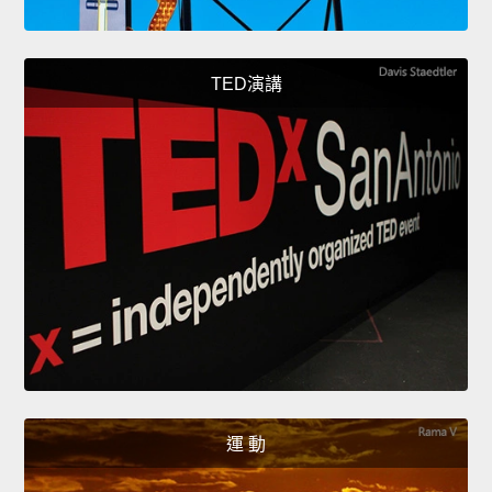
TED演講
運 動