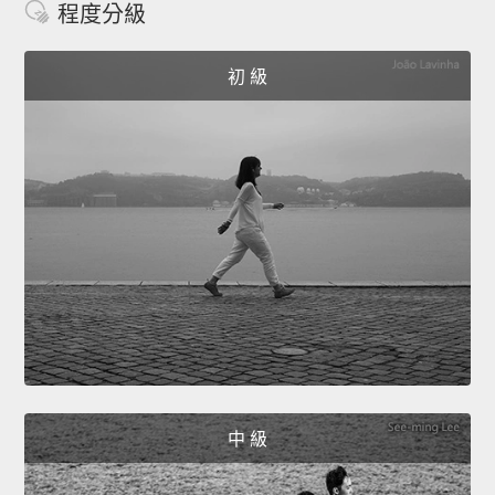
程度分級
初 級
中 級