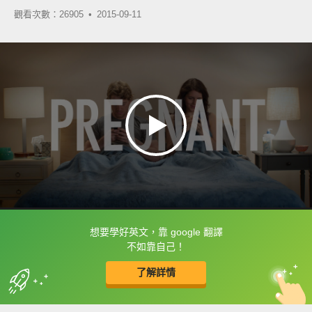
觀看次數：26905 •
2015-09-11
想要學好英文，靠 google 翻譯
框選或點兩下字幕可以直接查字典喔！
不如靠自己！
了解詳情
英
中
收錄佳句
功能升級