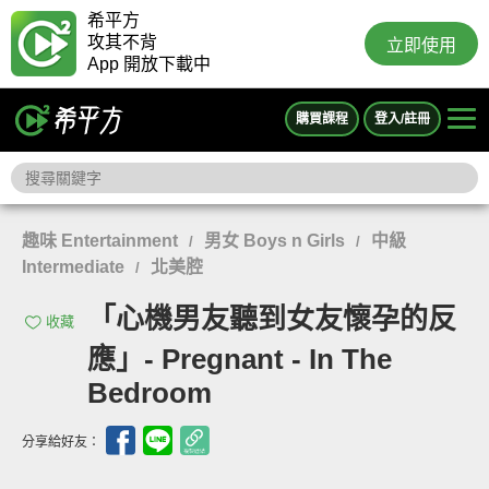
希平方
攻其不背
立即使用
App 開放下載中
購買課程
登入/註冊
趣味 Entertainment
男女 Boys n Girls
中級
/
/
Intermediate
北美腔
/
「心機男友聽到女友懷孕的反
收藏
應」- Pregnant - In The
Bedroom
分享給好友：