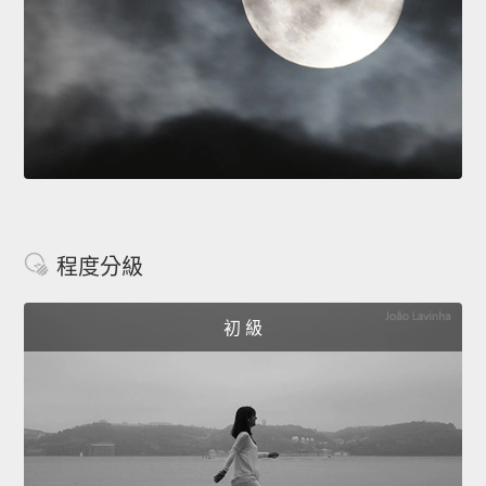
程度分級
初 級