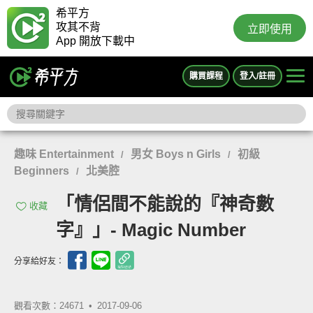
希平方
攻其不背
立即使用
App 開放下載中
購買課程
登入/註冊
趣味 Entertainment
男女 Boys n Girls
初級
/
/
Beginners
北美腔
/
「情侶間不能說的『神奇數
收藏
字』」- Magic Number
分享給好友：
觀看次數：24671 •
2017-09-06