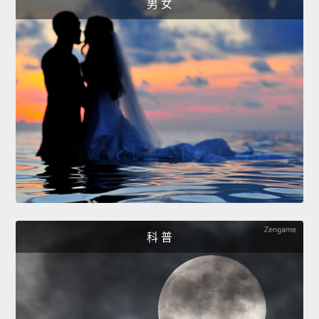
男 女
科 普