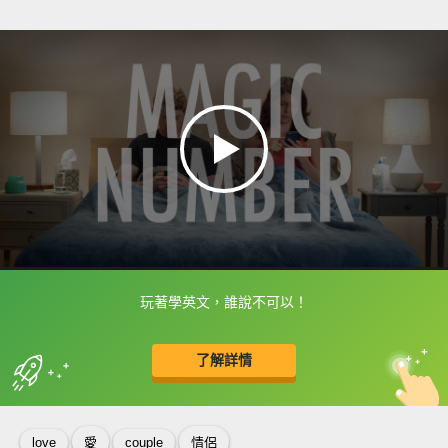
玩著學英文，誰說不可以！
框選或點兩下字幕可以直接查字典喔！
了解詳情
英
中
收錄佳句
功能升級
love
愛
couple
情侶