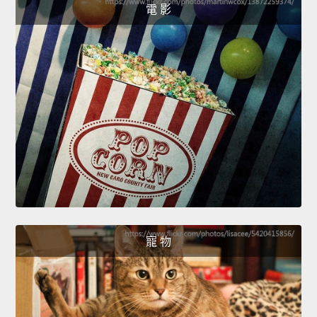
電 影
寵 物