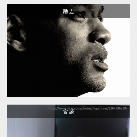
勵 志
會 談