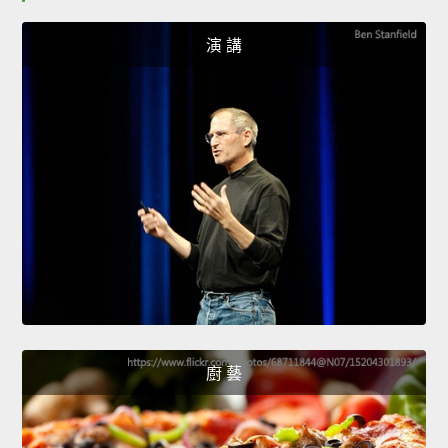
演 講
廚 藝