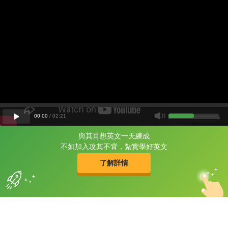
00
:
00
/
02
:
21
與其肖想英文一天練成
片尾有
攻其不背
不如加入攻其不背，紮實學好英文
的品牌故事
了解詳情