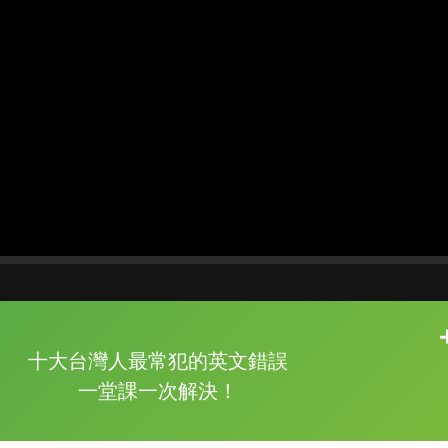
片尾有
攻其不背
十大台灣人最常犯的英文錯誤
的品牌故事
一堂課一次解決！