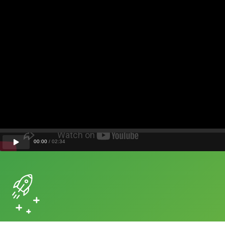
00
:
00
/
02
:
34