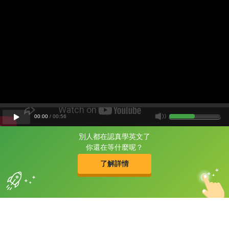
00
:
00
/
00
:
56
別人都在認真學英文了
片尾有
攻其不背
你還在等什麼呢？
的品牌故事
了解詳情