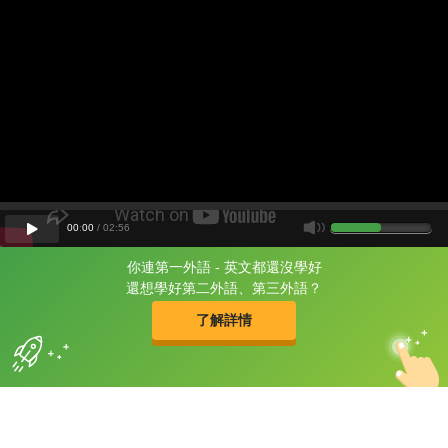
00
:
00
/
02
:
56
你連第一外語 - 英文都還沒學好
片尾有
攻其不背
還想學好第二外語、第三外語？
的品牌故事
了解詳情