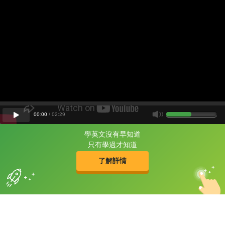
00
:
00
/
02
:
29
學英文沒有早知道
片尾有
攻其不背
只有學過才知道
的品牌故事
了解詳情