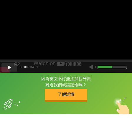
00
:
00
/
04
:
57
因為英文不好無法加薪升職
片尾有
攻其不背
難道我們就該認命嗎？
的品牌故事
了解詳情