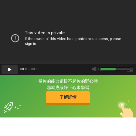
00
:
00
/
00
:
00
當你的能力還撐不起你的野心時
片尾有
攻其不背
那就應該靜下心來學習
的品牌故事
了解詳情