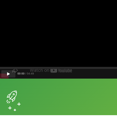
00
:
00
/
04
:
49