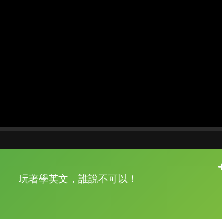
片尾有
攻其不背
玩著學英文，誰說不可以！
的品牌故事