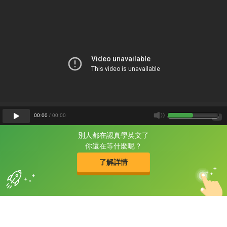
00
:
00
/
00
:
00
別人都在認真學英文了
片尾有
攻其不背
你還在等什麼呢？
的品牌故事
了解詳情