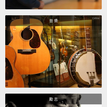
音 樂
勵 志