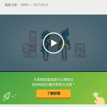
觀看次數：29850 •
2017-09-21
大家都說看美劇可以學英文
框選或點兩下字幕可以直接查字典喔！
但你知道正確的學習方式嗎？
了解詳情
英
中
收錄佳句
功能升級