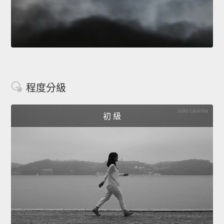
程度分級
初 級