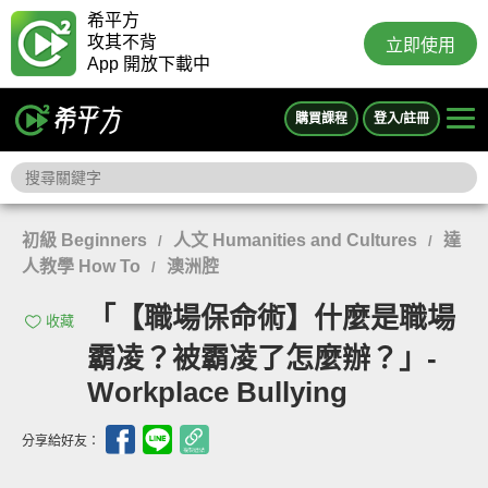
希平方
攻其不背
立即使用
App 開放下載中
購買課程
登入/註冊
初級 Beginners
人文 Humanities and Cultures
達
/
/
人教學 How To
澳洲腔
/
「【職場保命術】什麼是職場
收藏
霸凌？被霸凌了怎麼辦？」-
Workplace Bullying
分享給好友：