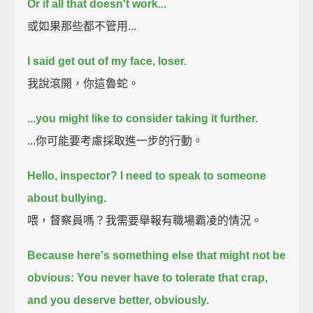
Or if all that doesn't work...
或如果那些都不管用...
I said get out of my face, loser.
我說滾開，你這魯蛇。
...you might like to consider taking it further.
...你可能要考慮採取進一步的行動。
Hello, inspector? I need to speak to someone
about bullying.
喂，督察員嗎？我需要舉報有職場霸凌的情況。
Because here's something else that might not be
obvious:
You never have to tolerate that crap,
and you deserve better,
obviously.