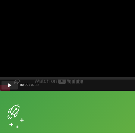
00
:
00
/
02
:
32