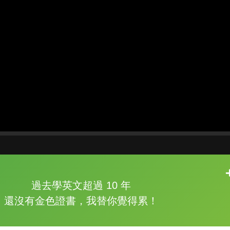
片尾有
攻其不背
過去學英文超過 10 年
的品牌故事
還沒有金色證書，我替你覺得累！