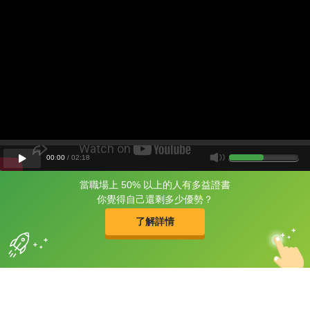
00
:
00
/
02
:
18
當職場上 50% 以上的人有多益證書
片尾有
攻其不背
你覺得自己還剩多少優勢？
的品牌故事
了解詳情