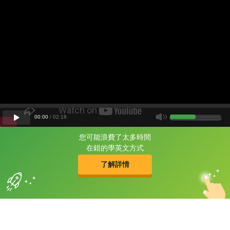
00
:
00
/
02
:
18
您可能浪費了太多時間
片尾有
攻其不背
在錯的學英文方式
的品牌故事
了解詳情