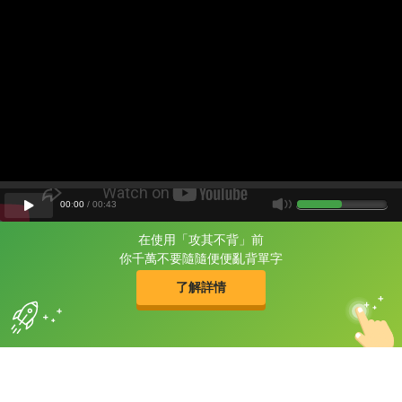
00
:
00
/
00
:
43
在使用「攻其不背」前
片尾有
攻其不背
你千萬不要隨隨便便亂背單字
的品牌故事
了解詳情