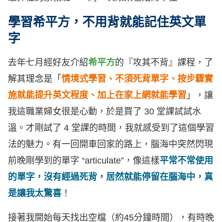
學習希平方，不用背就能記住英文單
字
去年七月經好友介紹
希平方
的『攻其不背』課程，了
解其理念是「
情境式學習、不須死背單字、按步驟實
施就能提升英文程度、加上在家上網就能學習
」，讓
我這職業婦女很是心動，於是買了 30 堂課試試水
溫。才剛試了 4 堂課的時間，我就感受到了這個學習
法的魅力。有一回開車回家的路上，腦海中突然閃現
前晚剛學到的單字 “articulate”，像這樣
平常不常使用
的單字，沒有經過死背，居然就能停留在腦海中，真
是讓我太驚喜
！
接著我開始每天找出空檔（約45分鐘時間），有時晚