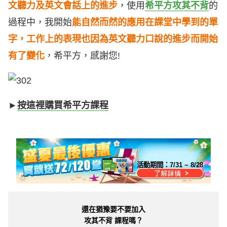
文聽力及英文會話上的進步
，使用
希平方攻其不背
的
過程中，我開始
能自然而然的應用在課堂中學到的單
字，工作上的表現也因為英文聽力口說的進步而開始
有了變化
，希平方，感謝您!
►
按這裡購買希平方課程
活動期間：
7/31 ~ 8/28
還在猶豫要不要加入
攻其不背 課程嗎？