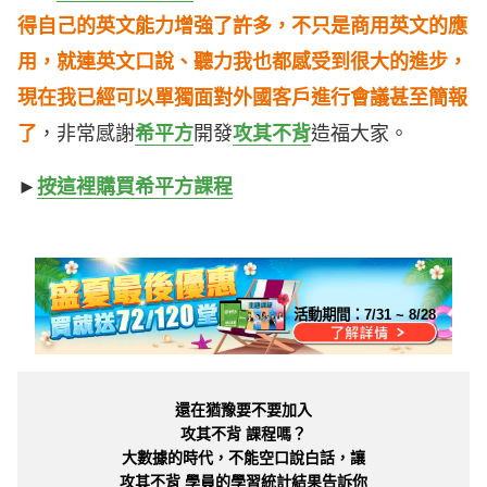
得自己的英文能力增強了許多，不只是商用英文的應
用，就連英文口說、聽力我也都感受到很大的進步，
現在我已經可以單獨面對外國客戶進行會議甚至簡報
了
，非常感謝
希平方
開發
攻其不背
造福大家。
►
按這裡購買希平方課程
活動期間：
7/31 ~ 8/28
還在猶豫要不要加入
攻其不背 課程嗎？
大數據的時代，不能空口說白話，讓
攻其不背 學員的學習統計結果告訴你