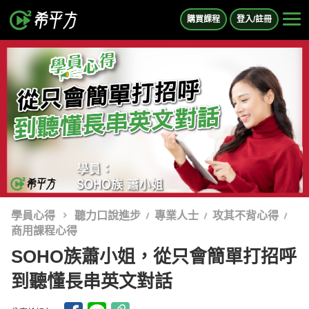
購買課程
登入/註冊
學員心得
聽力口說進步
專業人士
攻其不背心得
商用課程心得
SOHO族蕭小姐，從只會簡單打招呼
到聽懂長串英文對話