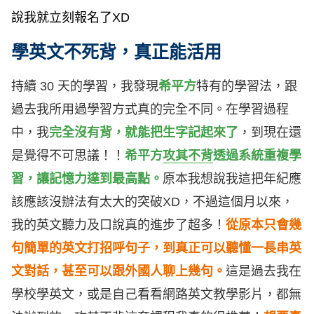
說我就立刻報名了XD
學英文不死背，真正能活用
持續 30 天的學習，我發現
希平方
特有的學習法，跟
過去我所用過學習方式真的完全不同。在學習過程
中，我
完全沒有背，就能把生字記起來了
，
到現在還
是覺得不可思議！！
希平方
攻其不背
透過系統重複學
習，讓記憶力達到最高點。
原本我想說我這把年紀應
該應該沒辦法有太大的突破XD，不過這個月以來，
我的英文聽力及口說真的進步了超多！
從原本只會幾
句簡單的英文打招呼句子，到真正可以聽懂一長串英
文對話，甚至可以跟外國人聊上幾句。
這是過去我在
學校學英文，或是自己看看網路英文教學影片，都無