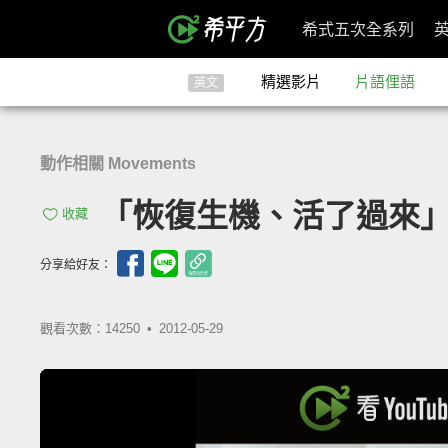
希式五次全系列
精選影片
片語俚語
英文
動作相關 Movements
「恢復生機、活了過來」- Brin
收藏
分享給好友：
觀看次數：14250 •
2012-05-29