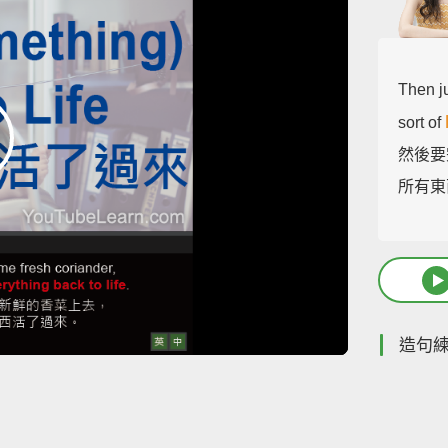
Then ju
sort of
然後要
所有東
造句