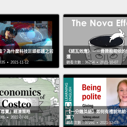
宙？為什麼科技巨頭都趨之若
《諾瓦效應》－－骨牌般相依的
運
 • 2021-11-12
觀看次數：36254 • 2021-10-07
 的『尋寶』經濟策略
【一分鐘英語】如何有禮貌地給
議？
 • 2022-07-01
觀看次數：37291 • 2021-12-03