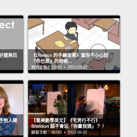
好運與厄
《Domics 的手繪故事》當你不小心說
『你也是』的時候…
觀看次數：31693 • 2022-03-02
予他人建
【看美劇學英文】《宅男行不行》
Sheldon 超不會玩『你畫我猜』？！
觀看次數：46250 • 2022-06-02