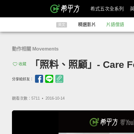
希式五次全系列
精選影片
片語俚語
英文
動作相關 Movements
「照料、照顧」- Care F
收藏
分享給好友：
觀看次數：5711 •
2016-10-14