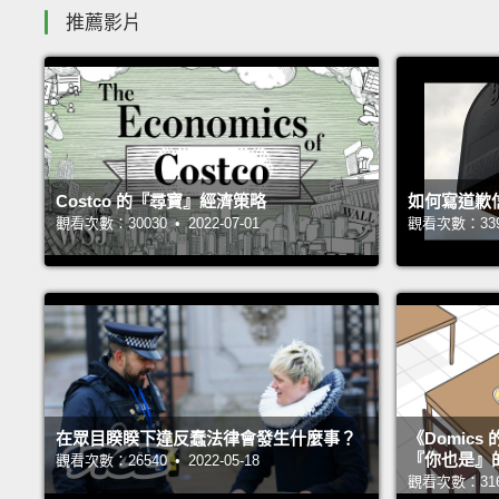
推薦影片
Costco 的『尋寶』經濟策略
如何寫道歉
觀看次數：30030 • 2022-07-01
觀看次數：33927
在眾目睽睽下違反蠢法律會發生什麼事？
《Domic
『你也是』
觀看次數：26540 • 2022-05-18
觀看次數：31659